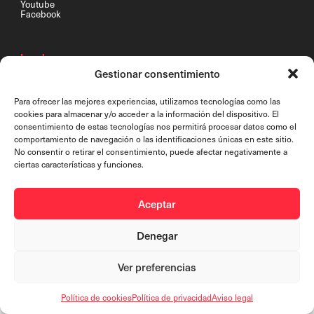
Youtube
Facebook
Legal
Gestionar consentimiento
Política de privacidad
Aviso de formulario
Aviso legal
Para ofrecer las mejores experiencias, utilizamos tecnologías como las
Política de cookies (UE)
cookies para almacenar y/o acceder a la información del dispositivo. El
consentimiento de estas tecnologías nos permitirá procesar datos como el
comportamiento de navegación o las identificaciones únicas en este sitio.
© Fundación Contemporánea
No consentir o retirar el consentimiento, puede afectar negativamente a
ciertas características y funciones.
Aceptar
Denegar
Ver preferencias
Política de cookies
Política de privacidad
Aviso legal