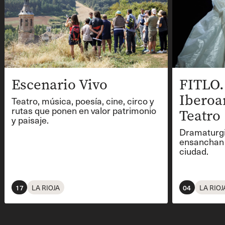
Escenario Vivo
FITLO.
Iberoa
Teatro, música, poesía, cine, circo y
rutas que ponen en valor patrimonio
Teatro
y paisaje.
Dramaturgi
ensanchan 
ciudad.
17
LA RIOJA
04
LA RIOJ