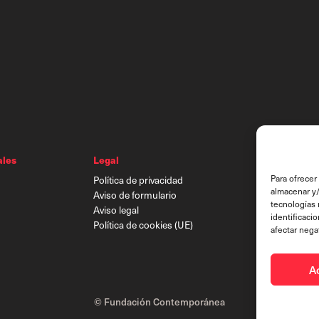
ales
Legal
Para ofrecer
Política de privacidad
almacenar y/
Aviso de formulario
tecnologías 
Aviso legal
identificaci
Política de cookies (UE)
afectar nega
A
© Fundación Contemporánea